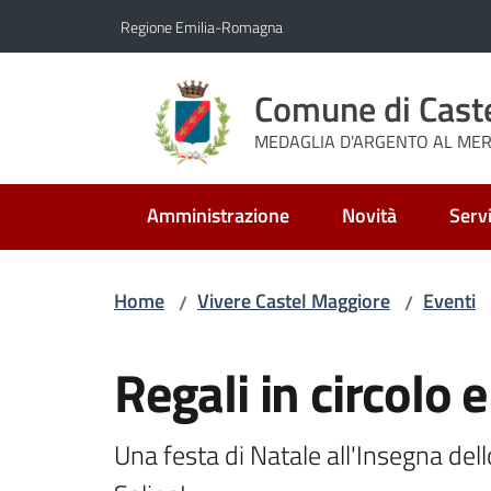
Vai al contenuto
Vai alla navigazione
Vai al footer
Regione Emilia-Romagna
Comune di Cast
MEDAGLIA D'ARGENTO AL MERI
Amministrazione
Novità
Servi
Home
Vivere Castel Maggiore
Eventi
/
/
Salta al contenuto
Regali in circolo 
Una festa di Natale all'Insegna dell