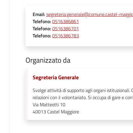
Email
:
segreteria.generale@comune.castel-maggior
Telefono
:
0516386861
Telefono
:
0516386701
Telefono
:
0516386783
Organizzato da
Segreteria Generale
Svolge attività di supporto agli organi istituzionali. 
relazioni con il volontariato. Si occupa di gare e con
Via Matteotti 10
40013
Castel Maggiore