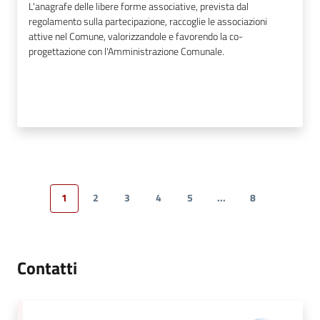
L'anagrafe delle libere forme associative, prevista dal
regolamento sulla partecipazione, raccoglie le associazioni
attive nel Comune, valorizzandole e favorendo la co-
progettazione con l'Amministrazione Comunale.
1
2
3
4
5
...
8
Pagina precedente
Pagina
Pagina
Pagina
Pagina
Pagina
Pagina successiva
Pagina
Pagina s
Contatti