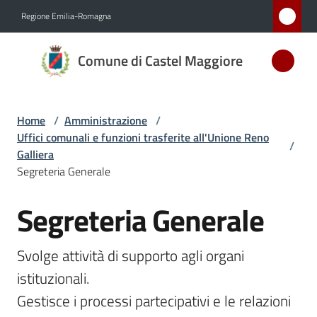
Vai al contenuto
Vai alla navigazione
Vai al footer
Regione Emilia-Romagna
Comune
Comune di Castel Maggiore
di Castel
Maggiore
MEDAGLIA
Home
/
Amministrazione
/
D'ARGENTO
Uffici comunali e funzioni trasferite all'Unione Reno
AL MERITO
/
Galliera
CIVILE
Segreteria Generale
Segreteria Generale
Salta al contenuto
Amministrazione
Menu selezionato
Svolge attività di supporto agli organi 
Novità
istituzionali. 

Servizi
Gestisce i processi partecipativi e le relazioni 