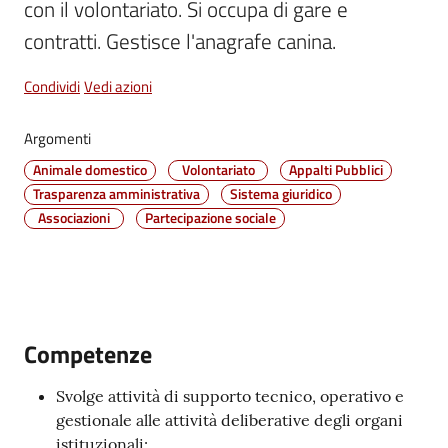
con il volontariato. Si occupa di gare e 
Vivere
Castel
Maggiore
Condividi
Vedi azioni
Argomenti
Animale domestico
Volontariato
Appalti Pubblici
Trasparenza amministrativa
Sistema giuridico
Amministrazione
Associazioni
Partecipazione sociale
Trasparente
Albo
pretorio
Competenze
Tutti
gli
Svolge attività di supporto tecnico, operativo e
argomenti...
gestionale alle attività deliberative degli organi
istituzionali;