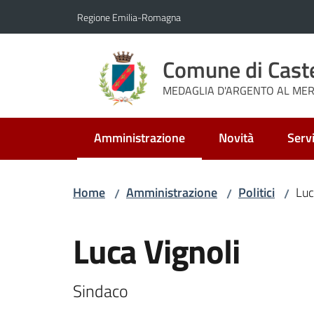
Vai al contenuto
Vai alla navigazione
Vai al footer
Regione Emilia-Romagna
Comune di Cast
MEDAGLIA D'ARGENTO AL MERI
Amministrazione
Novità
Servi
Menu selezionato
Home
Amministrazione
Politici
Luc
/
/
/
Salta al contenuto
Luca Vignoli
Sindaco