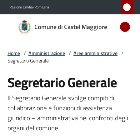
Vai al contenuto
Vai alla navigazione
Vai al footer
Regione Emilia-Romagna
Comune
Comune di Castel Maggiore
di Castel
Maggiore
MEDAGLIA
Home
/
Amministrazione
/
Aree amministrative
/
D'ARGENTO
Segretario Generale
AL MERITO
CIVILE
Segretario Generale
Salta al contenuto
Il Segretario Generale svolge compiti di 
Amministrazione
Menu selezionato
collaborazione e funzioni di assistenza 
Novità
giuridico – amministrativa nei confronti degli 
organi del comune 
Servizi