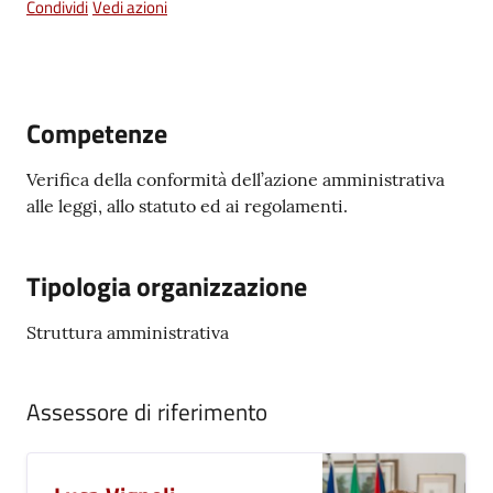
Condividi
Vedi azioni
Vivere
Castel
Maggiore
Competenze
Verifica della conformità dell’azione amministrativa
alle leggi, allo statuto ed ai regolamenti.
Amministrazione
Trasparente
Tipologia organizzazione
Albo
pretorio
Struttura amministrativa
Tutti
Assessore di riferimento
gli
argomenti...