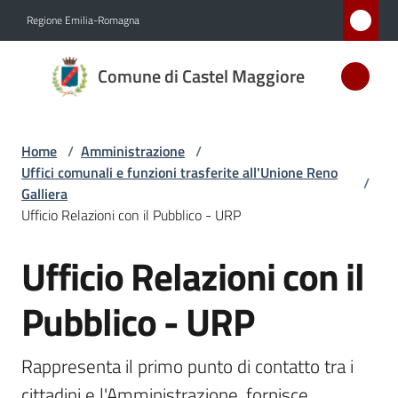
Vai al contenuto
Vai alla navigazione
Vai al footer
Regione Emilia-Romagna
Comune
Comune di Castel Maggiore
di Castel
Maggiore
MEDAGLIA
Home
/
Amministrazione
/
D'ARGENTO
Uffici comunali e funzioni trasferite all'Unione Reno
AL MERITO
/
Galliera
CIVILE
Ufficio Relazioni con il Pubblico - URP
Ufficio Relazioni con il
Salta al contenuto
Amministrazione
Menu selezionato
Pubblico - URP
Novità
Rappresenta il primo punto di contatto tra i 
Servizi
cittadini e l'Amministrazione, fornisce 