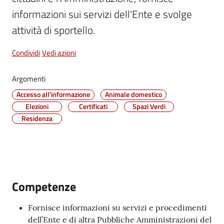
informazioni sui servizi dell'Ente e svolge 
Vivere
Castel
Maggiore
Condividi
Vedi azioni
Argomenti
Accesso all'informazione
Animale domestico
Amministrazione
Elezioni
Certificati
Spazi Verdi
Trasparente
Residenza
Albo
pretorio
Tutti
Competenze
gli
argomenti...
Fornisce informazioni su servizi e procedimenti
dell’Ente e di altra Pubbliche Amministrazioni del