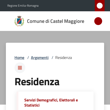
Vai al contenuto
Vai alla navigazione
Vai al footer
Regione Emilia-Romagna
Comune
Comune di Castel Maggiore
di Castel
Maggiore
MEDAGLIA
D'ARGENTO
AL MERITO
CIVILE
Home
/
Argomenti
/
Residenza
Residenza
Amministrazione
Novità
Servizi Demografici, Elettorali e
Servizi
Statistici