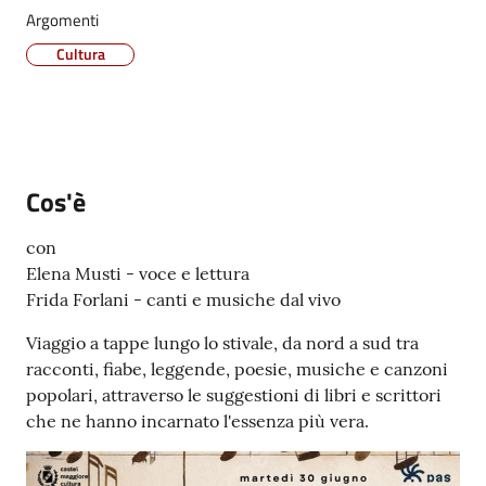
Argomenti
Vivere
Castel
Cultura
Maggiore
Menu selezionato
Cos'è
Amministrazione
Trasparente
con
Elena Musti - voce e lettura
Frida Forlani - canti e musiche dal vivo
Albo
pretorio
Viaggio a tappe lungo lo stivale, da nord a sud tra
racconti, fiabe, leggende, poesie, musiche e canzoni
Tutti
popolari, attraverso le suggestioni di libri e scrittori
gli
che ne hanno incarnato l'essenza più vera.
argomenti...