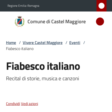
Vai al contenuto
Vai alla navigazione
Vai al footer
Regione Emilia-Romagna
Comune
Comune di Castel Maggiore
di Castel
Maggiore
MEDAGLIA
Home
/
Vivere Castel Maggiore
/
Eventi
/
D'ARGENTO
Fiabesco italiano
AL MERITO
CIVILE
Fiabesco italiano
Salta al contenuto
Recital di storie, musica e canzoni
Amministrazione
Novità
Condividi
Vedi azioni
Servizi