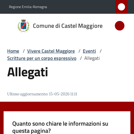
Vai al contenuto
Vai alla navigazione
Vai al footer
Regione Emilia-Romagna
Comune
Comune di Castel Maggiore
di Castel
Maggiore
MEDAGLIA
Home
/
Vivere Castel Maggiore
/
Eventi
/
D'ARGENTO
Scritture per un corpo espressivo
/
Allegati
AL MERITO
Allegati
CIVILE
Amministrazione
Ultimo aggiornamento
:
15-05-2026 11:11
Novità
Quanto sono chiare le informazioni su
Servizi
questa pagina?