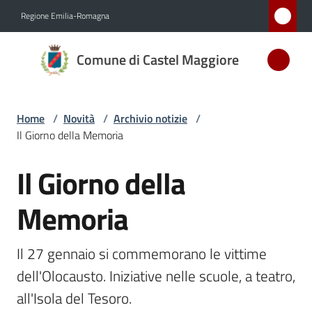
Vai al contenuto
Vai alla navigazione
Vai al footer
Regione Emilia-Romagna
Comune
Comune di Castel Maggiore
di Castel
Maggiore
MEDAGLIA
Home
/
Novità
/
Archivio notizie
/
D'ARGENTO
Il Giorno della Memoria
AL MERITO
CIVILE
Il Giorno della
Salta al contenuto
Memoria
Amministrazione
Il 27 gennaio si commemorano le vittime 
Novità
Menu selezionato
dell'Olocausto. Iniziative nelle scuole, a teatro, 
Servizi
all'Isola del Tesoro. 