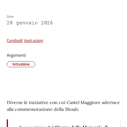
Vivere
Castel
Data
:
Maggiore
20 gennaio 2026
Condividi
Vedi azioni
Argomenti
Amministrazione
Trasparente
Istruzione
Albo
pretorio
Contenuto
Tutti
Diverse le iniziative con cui Castel Maggiore aderisce
gli
alla commemorazione della Shoah:
argomenti...