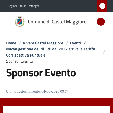
Vai al contenuto
Vai alla navigazione
Vai al footer
Regione Emilia-Romagna
Comune
Comune di Castel Maggiore
di Castel
Maggiore
MEDAGLIA
Home
/
Vivere Castel Maggiore
/
Eventi
/
D'ARGENTO
Nuova gestione dei rifiuti: dal 2027 arriva la Tariffa
AL MERITO
/
Corrispettiva Puntuale
CIVILE
Sponsor Evento
Sponsor Evento
Amministrazione
Novità
Ultimo aggiornamento
:
04-06-2026 09:47
Servizi