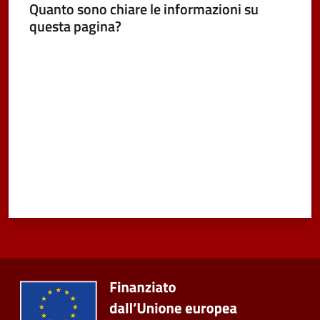
Quanto sono chiare le informazioni su
Vivere
questa pagina?
Castel
Valuta da 1 a 5 stelle
Maggiore
Menu selezionato
Amministrazione
Trasparente
Albo
pretorio
Tutti
gli
argomenti...