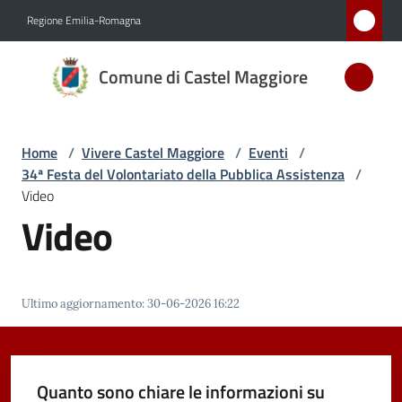
Vai al contenuto
Vai alla navigazione
Vai al footer
Regione Emilia-Romagna
Comune
Comune di Castel Maggiore
di Castel
Maggiore
MEDAGLIA
Home
/
Vivere Castel Maggiore
/
Eventi
/
D'ARGENTO
34ª Festa del Volontariato della Pubblica Assistenza
/
AL MERITO
Video
CIVILE
Video
Amministrazione
Ultimo aggiornamento
:
30-06-2026 16:22
Novità
Servizi
Quanto sono chiare le informazioni su