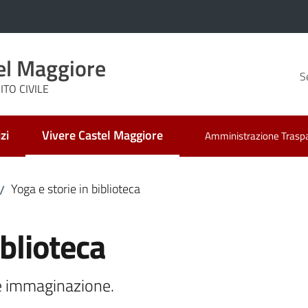
el Maggiore
S
TO CIVILE
zi
Vivere Castel Maggiore
Amministrazione Trasp
Menu selezionato
Yoga e storie in biblioteca
/
iblioteca
 e immaginazione.