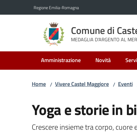
Vai al contenuto
Vai alla navigazione
Vai al footer
Regione Emilia-Romagna
Comune di Cast
MEDAGLIA D'ARGENTO AL MERI
Amministrazione
Novità
Servi
Home
Vivere Castel Maggiore
Eventi
/
/
Salta al contenuto
Yoga e storie in b
Crescere insieme tra corpo, cuore