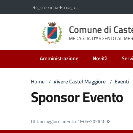
Vai al contenuto
Vai alla navigazione
Vai al footer
Regione Emilia-Romagna
Comune di Cast
MEDAGLIA D'ARGENTO AL MERI
Amministrazione
Novità
Servi
Home
Vivere Castel Maggiore
Eventi
/
/
Sponsor Evento
Ultimo aggiornamento
:
11-05-2026 11:08