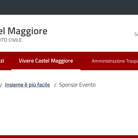
el Maggiore
S
TO CIVILE
zi
Vivere Castel Maggiore
Amministrazione Trasp
Menu selezionato
Insieme è più facile
Sponsor Evento
/
/