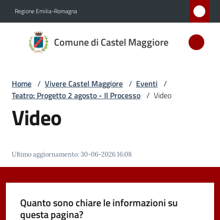
Vai al contenuto
Vai alla navigazione
Vai al footer
Regione Emilia-Romagna
Comune
Comune di Castel Maggiore
di Castel
Maggiore
MEDAGLIA
Home
/
Vivere Castel Maggiore
/
Eventi
/
D'ARGENTO
Teatro: Progetto 2 agosto - Il Processo
/
Video
AL MERITO
Video
CIVILE
Amministrazione
Ultimo aggiornamento
:
30-06-2026 16:08
Novità
Quanto sono chiare le informazioni su
Servizi
questa pagina?