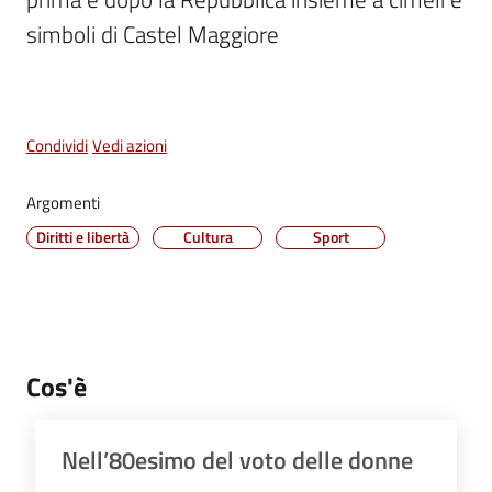
Vivere
simboli di Castel Maggiore
Castel
Maggiore
Menu selezionato
Condividi
Vedi azioni
Argomenti
Amministrazione
Diritti e libertà
Cultura
Sport
Trasparente
Albo
pretorio
Cos'è
Tutti
gli
argomenti...
Nell’80esimo del voto delle donne