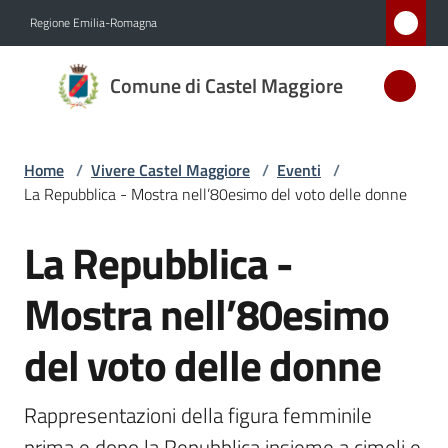
Vai al contenuto
Vai alla navigazione
Vai al footer
Regione Emilia-Romagna
Comune
Comune di Castel Maggiore
di Castel
Maggiore
MEDAGLIA
Home
/
Vivere Castel Maggiore
/
Eventi
/
D'ARGENTO
La Repubblica - Mostra nell’80esimo del voto delle donne
AL MERITO
CIVILE
La Repubblica -
Salta al contenuto
Mostra nell’80esimo
Amministrazione
del voto delle donne
Novità
Rappresentazioni della figura femminile 
Servizi
prima e dopo la Repubblica insieme a cimeli e 