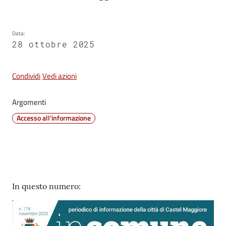
Vivere
Castel
Data
:
Maggiore
28 ottobre 2025
Condividi
Vedi azioni
Amministrazione
Argomenti
Trasparente
Accesso all'informazione
Albo
pretorio
Tutti
Contenuto
In questo numero:
gli
argomenti...