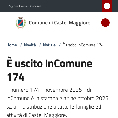
Vai al contenuto
Vai alla navigazione
Vai al footer
Regione Emilia-Romagna
Comune
Comune di Castel Maggiore
di Castel
Maggiore
MEDAGLIA
Home
/
Novità
/
Notizie
/
È uscito InComune 174
D'ARGENTO
AL MERITO
È uscito InComune
Salta al contenuto
CIVILE
174
Amministrazione
Il numero 174 - novembre 2025 - di 
Novità
InComune è in stampa e a fine ottobre 2025 
Menu selezionato
sarà in distribuzione a tutte le famiglie ed 
Servizi
attività di Castel Maggiore.