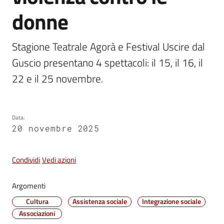
donne
Vivere
Castel
Maggiore
Stagione Teatrale Agorà e Festival Uscire dal 
Guscio presentano 4 spettacoli: il 15, il 16, il 
22 e il 25 novembre.
Amministrazione
Trasparente
Data
:
20 novembre 2025
Albo
pretorio
Condividi
Vedi azioni
Tutti
Argomenti
gli
Cultura
Assistenza sociale
Integrazione sociale
argomenti...
Associazioni