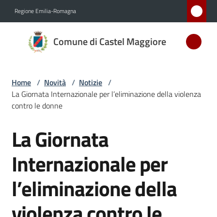
Vai al contenuto
Vai alla navigazione
Vai al footer
Regione Emilia-Romagna
Comune
Comune di Castel Maggiore
di Castel
Maggiore
MEDAGLIA
Home
/
Novità
/
Notizie
/
D'ARGENTO
La Giornata Internazionale per l’eliminazione della violenza
AL MERITO
contro le donne
CIVILE
La Giornata
Salta al contenuto
Amministrazione
Internazionale per
Novità
l’eliminazione della
Menu selezionato
Servizi
violenza contro le