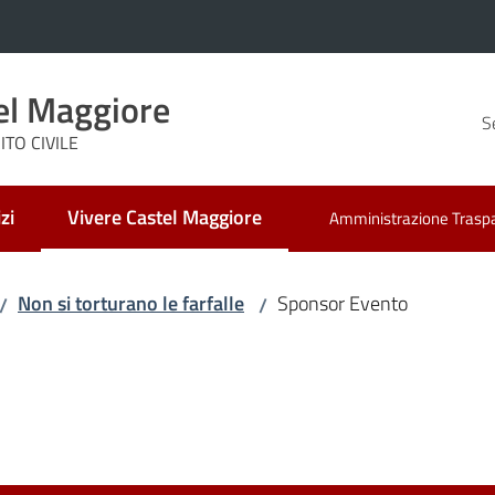
el Maggiore
S
TO CIVILE
zi
Vivere Castel Maggiore
Amministrazione Trasp
Menu selezionato
Non si torturano le farfalle
Sponsor Evento
/
/