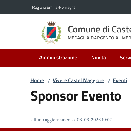
Vai al contenuto
Vai alla navigazione
Vai al footer
Regione Emilia-Romagna
Comune di Cast
MEDAGLIA D'ARGENTO AL MERI
Amministrazione
Novità
Servi
Home
Vivere Castel Maggiore
Eventi
/
/
Sponsor Evento
Ultimo aggiornamento
:
08-06-2026 10:07