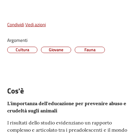
Vivere
Castel
Maggiore
Condividi
Vedi azioni
Menu selezionato
Argomenti
Cultura
Giovane
Fauna
Amministrazione
Trasparente
Albo
Cos'è
pretorio
L'importanza dell'educazione per prevenire abuso e
Tutti
crudeltà sugli animali
gli
argomenti...
I risultati dello studio evidenziano un rapporto
complesso e articolato tra i preadolescenti e il mondo