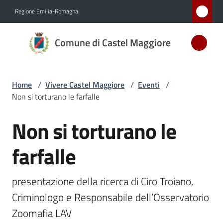
Vai al contenuto
Vai alla navigazione
Vai al footer
Regione Emilia-Romagna
Comune
Comune di Castel Maggiore
di Castel
Maggiore
MEDAGLIA
Home
/
Vivere Castel Maggiore
/
Eventi
/
D'ARGENTO
Non si torturano le farfalle
AL MERITO
CIVILE
Non si torturano le
Salta al contenuto
farfalle
Amministrazione
presentazione della ricerca di Ciro Troiano, 
Novità
Criminologo e Responsabile dell’Osservatorio 
Servizi
Zoomafia LAV