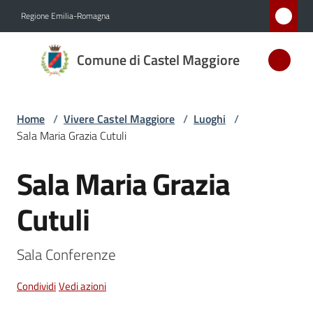
Vai al contenuto
Vai alla navigazione
Vai al footer
Regione Emilia-Romagna
Comune
Comune di Castel Maggiore
di Castel
Maggiore
MEDAGLIA
Home
/
Vivere Castel Maggiore
/
Luoghi
/
D'ARGENTO
Sala Maria Grazia Cutuli
AL MERITO
CIVILE
Sala Maria Grazia
Salta al contenuto
Cutuli
Amministrazione
Sala Conferenze 
Novità
Condividi
Vedi azioni
Servizi