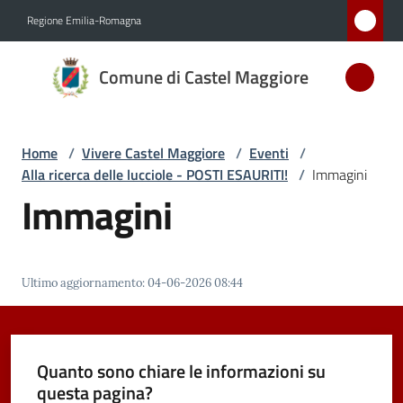
Vai al contenuto
Vai alla navigazione
Vai al footer
Regione Emilia-Romagna
Comune
Comune di Castel Maggiore
di Castel
Maggiore
MEDAGLIA
Home
/
Vivere Castel Maggiore
/
Eventi
/
D'ARGENTO
Alla ricerca delle lucciole - POSTI ESAURITI!
/
Immagini
AL MERITO
Immagini
CIVILE
Amministrazione
Ultimo aggiornamento
:
04-06-2026 08:44
Novità
Quanto sono chiare le informazioni su
Servizi
questa pagina?