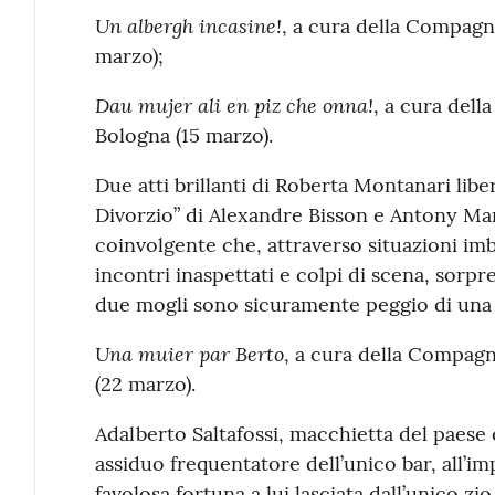
Un albergh incasine!
, a cura della Compagni
marzo);
Dau mujer ali en piz che onna!
, a cura dell
Bologna (15 marzo).
Due atti brillanti di Roberta Montanari libe
Divorzio” di Alexandre Bisson e Antony M
coinvolgente che, attraverso situazioni imba
incontri inaspettati e colpi di scena, sorpre
due mogli sono sicuramente peggio di una 
Una muier par Berto
, a cura della Compagn
(22 marzo).
Adalberto Saltafossi, macchietta del paese c
assiduo frequentatore dell’unico bar, all’im
favolosa fortuna a lui lasciata dall’unico z