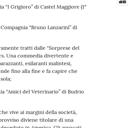
a “I Grigioro” di Castel Maggiore (1°
a Compagnia “Bruno Lanzarini” di
ramente tratti dalle “Sorprese del
ars. Una commedia divertente e
razzanti, esilaranti malintesi,
nde fino alla fine e fa capire che
sola;
ia “Amici del Veterinario” di Budrio
he vive ai margini della società,
provviso diviene titolare di una
io deceduto in America. Gli avvocati