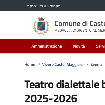
Vai al contenuto
Vai alla navigazione
Vai al footer
Regione Emilia-Romagna
Comune di Cast
MEDAGLIA D'ARGENTO AL MERI
Amministrazione
Novità
Servi
Home
Vivere Castel Maggiore
Eventi
/
/
Salta al contenuto
Teatro dialettale
2025-2026