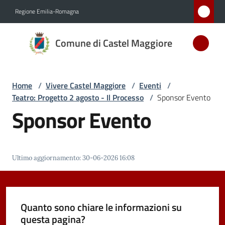
Vai al contenuto
Vai alla navigazione
Vai al footer
Regione Emilia-Romagna
Comune
Comune di Castel Maggiore
di Castel
Maggiore
MEDAGLIA
Home
/
Vivere Castel Maggiore
/
Eventi
/
D'ARGENTO
Teatro: Progetto 2 agosto - Il Processo
/
Sponsor Evento
AL MERITO
Sponsor Evento
CIVILE
Amministrazione
Ultimo aggiornamento
:
30-06-2026 16:08
Novità
Quanto sono chiare le informazioni su
Servizi
questa pagina?