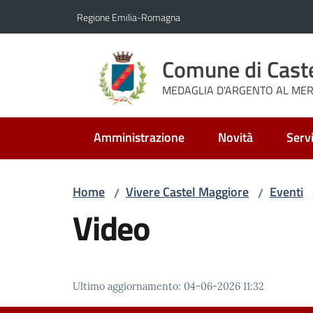
Vai al contenuto
Vai alla navigazione
Vai al footer
Regione Emilia-Romagna
Comune di Cast
MEDAGLIA D'ARGENTO AL MERI
Amministrazione
Novità
Servi
Home
Vivere Castel Maggiore
Eventi
/
/
Video
Ultimo aggiornamento
:
04-06-2026 11:32