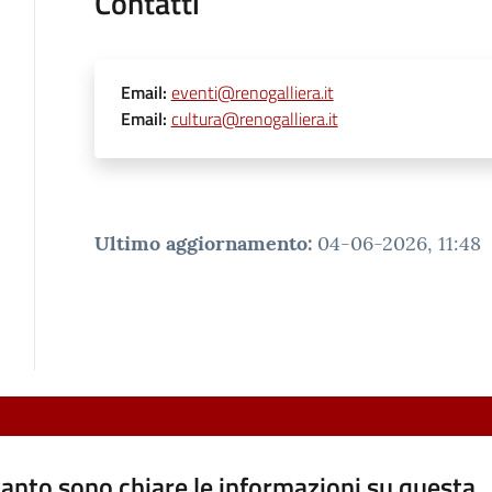
Contatti
Email
:
eventi@renogalliera.it
Email
:
cultura@renogalliera.it
Ultimo aggiornamento
:
04-06-2026, 11:48
anto sono chiare le informazioni su questa