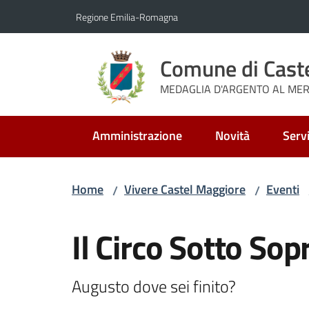
Vai al contenuto
Vai alla navigazione
Vai al footer
Regione Emilia-Romagna
Comune di Cast
MEDAGLIA D'ARGENTO AL MERI
Amministrazione
Novità
Servi
Home
Vivere Castel Maggiore
Eventi
/
/
Salta al contenuto
Il Circo Sotto So
Augusto dove sei finito?