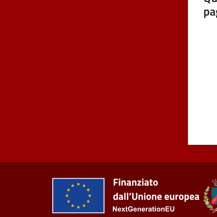
pa
Valut