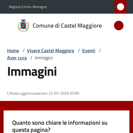
Vai al contenuto
Vai alla navigazione
Vai al footer
Regione Emilia-Romagna
Comune
Comune di Castel Maggiore
di Castel
Maggiore
MEDAGLIA
Home
/
Vivere Castel Maggiore
/
Eventi
/
D'ARGENTO
Aver cura
/
Immagini
AL MERITO
Immagini
CIVILE
Amministrazione
Ultimo aggiornamento
:
12-05-2026 10:00
Novità
Quanto sono chiare le informazioni su
Servizi
questa pagina?