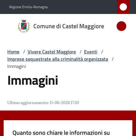
Vai al contenuto
Vai alla navigazione
Vai al footer
Regione Emilia-Romagna
Comune
Comune di Castel Maggiore
di Castel
Maggiore
MEDAGLIA
Home
/
Vivere Castel Maggiore
/
Eventi
/
D'ARGENTO
Imprese sequestrate alla criminalità organizzata
/
AL MERITO
Immagini
CIVILE
Immagini
Amministrazione
Ultimo aggiornamento
:
11-06-2026 17:10
Novità
Servizi
Quanto sono chiare le informazioni su