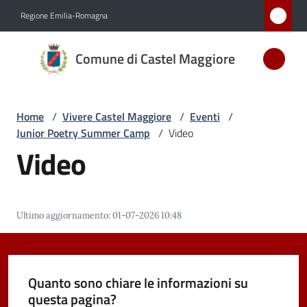
Vai al contenuto
Vai alla navigazione
Vai al footer
Regione Emilia-Romagna
Comune
Comune di Castel Maggiore
di Castel
Maggiore
MEDAGLIA
Home
/
Vivere Castel Maggiore
/
Eventi
/
D'ARGENTO
Junior Poetry Summer Camp
/
Video
AL MERITO
Video
CIVILE
Amministrazione
Ultimo aggiornamento
:
01-07-2026 10:48
Novità
Quanto sono chiare le informazioni su
Servizi
questa pagina?