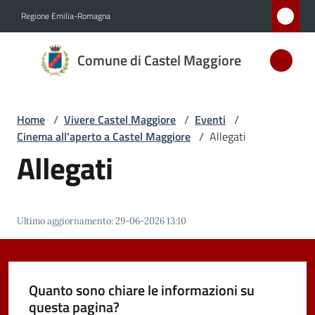
Vai al contenuto
Vai alla navigazione
Vai al footer
Regione Emilia-Romagna
Comune
Comune di Castel Maggiore
di Castel
Maggiore
MEDAGLIA
Home
/
Vivere Castel Maggiore
/
Eventi
/
D'ARGENTO
Cinema all'aperto a Castel Maggiore
/
Allegati
AL MERITO
Allegati
CIVILE
Amministrazione
Ultimo aggiornamento
:
29-06-2026 13:10
Novità
Quanto sono chiare le informazioni su
Servizi
questa pagina?