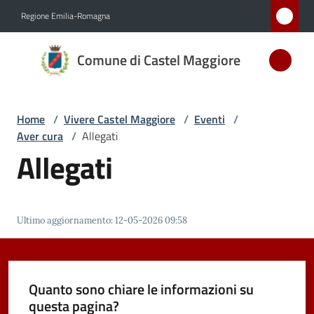
Vai al contenuto
Vai alla navigazione
Vai al footer
Regione Emilia-Romagna
Comune
Comune di Castel Maggiore
di Castel
Maggiore
MEDAGLIA
Home
/
Vivere Castel Maggiore
/
Eventi
/
D'ARGENTO
Aver cura
/
Allegati
AL MERITO
Allegati
CIVILE
Amministrazione
Ultimo aggiornamento
:
12-05-2026 09:58
Novità
Quanto sono chiare le informazioni su
Servizi
questa pagina?