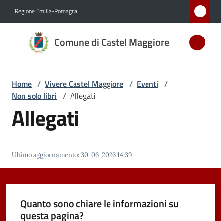
Vai al contenuto
Vai alla navigazione
Vai al footer
Regione Emilia-Romagna
Comune
Comune di Castel Maggiore
di Castel
Maggiore
MEDAGLIA
Home
/
Vivere Castel Maggiore
/
Eventi
/
D'ARGENTO
Non solo libri
/
Allegati
AL MERITO
Allegati
CIVILE
Amministrazione
Ultimo aggiornamento
:
30-06-2026 14:39
Novità
Quanto sono chiare le informazioni su
Servizi
questa pagina?