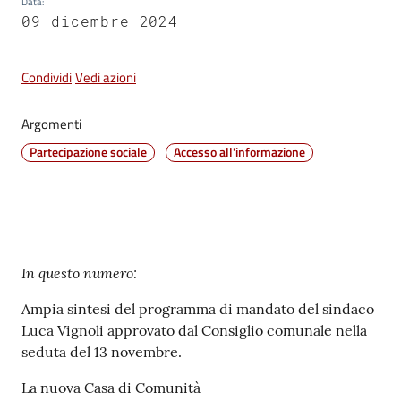
Data
:
09 dicembre 2024
Vivere
Castel
Maggiore
Condividi
Vedi azioni
Argomenti
Partecipazione sociale
Accesso all'informazione
Amministrazione
Trasparente
Albo
Contenuto
pretorio
In questo numero:
Ampia sintesi del programma di mandato del sindaco
Tutti
Luca Vignoli approvato dal Consiglio comunale nella
gli
seduta del 13 novembre.
argomenti...
La nuova Casa di Comunità