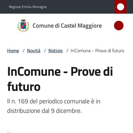
Vai al contenuto
Vai alla navigazione
Vai al footer
Regione Emilia-Romagna
Comune
Comune di Castel Maggiore
di Castel
Maggiore
MEDAGLIA
Home
/
Novità
/
Notizie
/
InComune - Prove di futuro
D'ARGENTO
AL MERITO
InComune - Prove di
Salta al contenuto
CIVILE
futuro
Amministrazione
Il n. 169 del periodico comunale è in 
Novità
distribuzione dal 9 dicembre.
Menu selezionato
Servizi