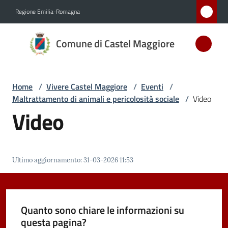
Vai al contenuto
Vai alla navigazione
Vai al footer
Regione Emilia-Romagna
Comune
Comune di Castel Maggiore
di Castel
Maggiore
MEDAGLIA
Home
/
Vivere Castel Maggiore
/
Eventi
/
D'ARGENTO
Maltrattamento di animali e pericolosità sociale
/
Video
AL MERITO
Video
CIVILE
Amministrazione
Ultimo aggiornamento
:
31-03-2026 11:53
Novità
Quanto sono chiare le informazioni su
Servizi
questa pagina?