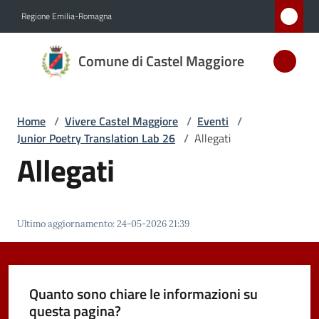
Vai al contenuto
Vai alla navigazione
Vai al footer
Regione Emilia-Romagna
Comune
Comune di Castel Maggiore
di Castel
Maggiore
MEDAGLIA
Home
/
Vivere Castel Maggiore
/
Eventi
/
D'ARGENTO
Junior Poetry Translation Lab 26
/
Allegati
AL MERITO
Allegati
CIVILE
Amministrazione
Ultimo aggiornamento
:
24-05-2026 21:39
Novità
Quanto sono chiare le informazioni su
Servizi
questa pagina?