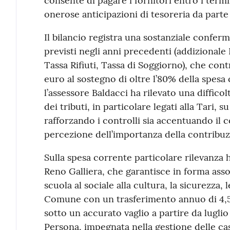
consente di pagare i fornitori entro i term
onerose anticipazioni di tesoreria da parte
Il bilancio registra una sostanziale conferm
previsti negli anni precedenti (addizionale
Tassa Rifiuti, Tassa di Soggiorno), che cont
euro al sostegno di oltre l’80% della spesa 
l’assessore Baldacci ha rilevato una diffico
dei tributi, in particolare legati alla Tari, 
rafforzando i controlli sia accentuando il 
percezione dell’importanza della contribuzi
Sulla spesa corrente particolare rilevanza 
Reno Galliera, che garantisce in forma associ
scuola al sociale alla cultura, la sicurezza,
Comune con un trasferimento annuo di 4,5 
sotto un accurato vaglio a partire da luglio 
Persona, impegnata nella gestione delle case