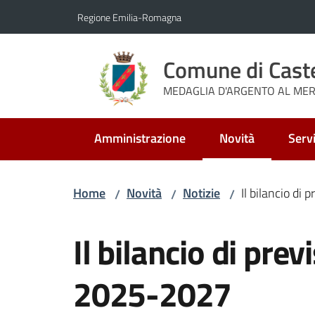
Vai al contenuto
Vai alla navigazione
Vai al footer
Regione Emilia-Romagna
Comune di Cast
MEDAGLIA D'ARGENTO AL MERI
Amministrazione
Novità
Servi
Menu selezionato
Home
Novità
Notizie
Il bilancio di
/
/
/
Salta al contenuto
Il bilancio di prev
2025-2027