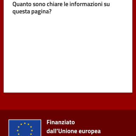
Quanto sono chiare le informazioni su
Vivere
questa pagina?
Castel
Valuta da 1 a 5 stelle
Maggiore
Menu selezionato
Amministrazione
Trasparente
Albo
pretorio
Tutti
gli
argomenti...