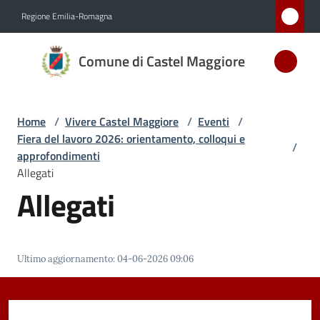
Vai al contenuto
Vai alla navigazione
Vai al footer
Regione Emilia-Romagna
Comune
Comune di Castel Maggiore
di Castel
Maggiore
MEDAGLIA
Home
/
Vivere Castel Maggiore
/
Eventi
/
D'ARGENTO
Fiera del lavoro 2026: orientamento, colloqui e
AL MERITO
/
approfondimenti
CIVILE
Allegati
Allegati
Amministrazione
Novità
Ultimo aggiornamento
:
04-06-2026 09:06
Servizi