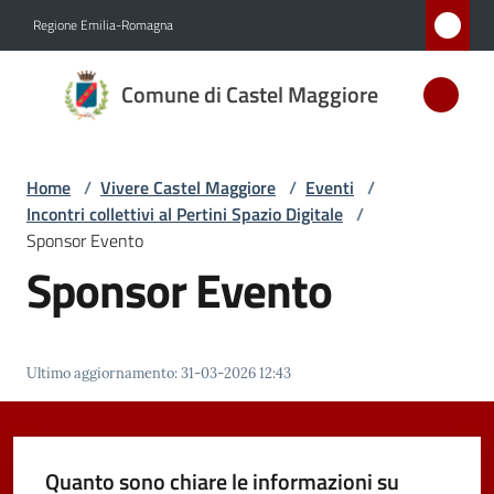
Vai al contenuto
Vai alla navigazione
Vai al footer
Regione Emilia-Romagna
Comune
Comune di Castel Maggiore
di Castel
Maggiore
MEDAGLIA
Home
/
Vivere Castel Maggiore
/
Eventi
/
D'ARGENTO
Incontri collettivi al Pertini Spazio Digitale
/
AL MERITO
Sponsor Evento
CIVILE
Sponsor Evento
Amministrazione
Ultimo aggiornamento
:
31-03-2026 12:43
Novità
Servizi
Quanto sono chiare le informazioni su