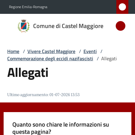
Vai al contenuto
Vai alla navigazione
Vai al footer
Regione Emilia-Romagna
Comune
Comune di Castel Maggiore
di Castel
Maggiore
MEDAGLIA
Home
/
Vivere Castel Maggiore
/
Eventi
/
D'ARGENTO
Commemorazione degli eccidi nazifascisti
/
Allegati
AL MERITO
Allegati
CIVILE
Amministrazione
Ultimo aggiornamento
:
01-07-2026 13:53
Novità
Quanto sono chiare le informazioni su
Servizi
questa pagina?