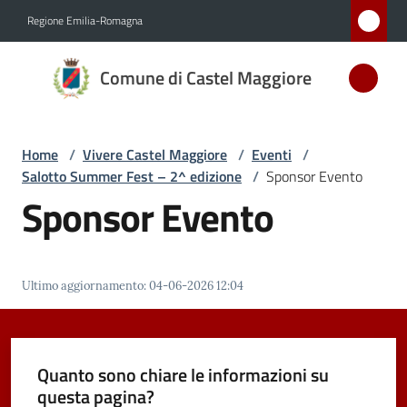
Vai al contenuto
Vai alla navigazione
Vai al footer
Regione Emilia-Romagna
Comune
Comune di Castel Maggiore
di Castel
Maggiore
MEDAGLIA
Home
/
Vivere Castel Maggiore
/
Eventi
/
D'ARGENTO
Salotto Summer Fest – 2^ edizione
/
Sponsor Evento
AL MERITO
Sponsor Evento
CIVILE
Amministrazione
Ultimo aggiornamento
:
04-06-2026 12:04
Novità
Quanto sono chiare le informazioni su
Servizi
questa pagina?