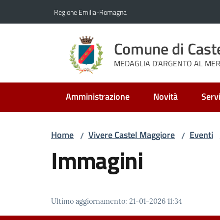
Vai al contenuto
Vai alla navigazione
Vai al footer
Regione Emilia-Romagna
Comune di Cast
MEDAGLIA D'ARGENTO AL MERI
Amministrazione
Novità
Servi
Home
Vivere Castel Maggiore
Eventi
/
/
Immagini
Ultimo aggiornamento
:
21-01-2026 11:34