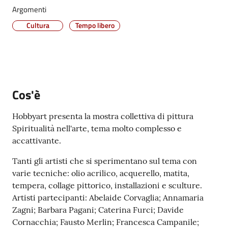
Argomenti
Vivere
Castel
Cultura
Tempo libero
Maggiore
Menu selezionato
Cos'è
Amministrazione
Trasparente
Hobbyart presenta la mostra collettiva di pittura
Spiritualità nell'arte, tema molto complesso e
accattivante.
Albo
pretorio
Tanti gli artisti che si sperimentano sul tema con
varie tecniche: olio acrilico, acquerello, matita,
Tutti
tempera, collage pittorico, installazioni e sculture.
gli
Artisti partecipanti: Abelaide Corvaglia; Annamaria
argomenti...
Zagni; Barbara Pagani; Caterina Furci; Davide
Cornacchia; Fausto Merlin; Francesca Campanile;