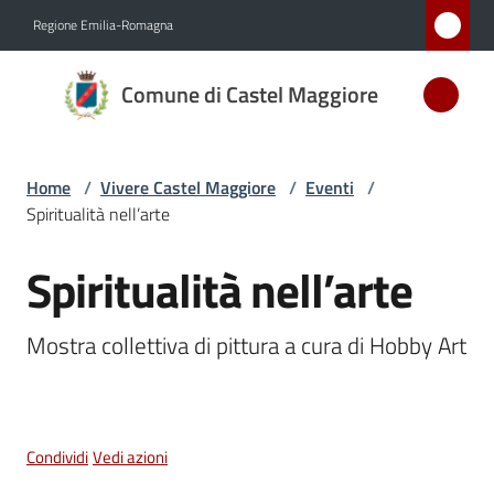
Vai al contenuto
Vai alla navigazione
Vai al footer
Regione Emilia-Romagna
Comune
Comune di Castel Maggiore
di Castel
Maggiore
MEDAGLIA
Home
/
Vivere Castel Maggiore
/
Eventi
/
D'ARGENTO
Spiritualità nell’arte
AL MERITO
CIVILE
Spiritualità nell’arte
Salta al contenuto
Mostra collettiva di pittura a cura di Hobby Art
Amministrazione
Novità
Condividi
Vedi azioni
Servizi