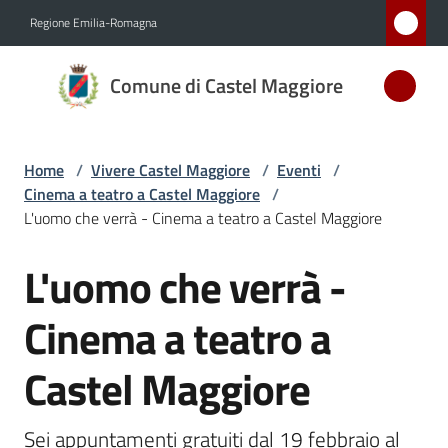
Vai al contenuto
Vai alla navigazione
Vai al footer
Regione Emilia-Romagna
Comune
Comune di Castel Maggiore
di Castel
Maggiore
MEDAGLIA
Home
/
Vivere Castel Maggiore
/
Eventi
/
D'ARGENTO
Cinema a teatro a Castel Maggiore
/
AL MERITO
L'uomo che verrà - Cinema a teatro a Castel Maggiore
CIVILE
L'uomo che verrà -
Salta al contenuto
Amministrazione
Cinema a teatro a
Novità
Castel Maggiore
Servizi
Sei appuntamenti gratuiti dal 19 febbraio al 