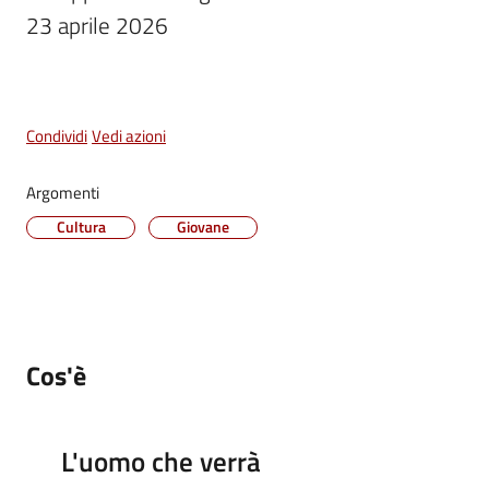
23 aprile 2026
Vivere
Castel
Maggiore
Menu selezionato
Condividi
Vedi azioni
Argomenti
Amministrazione
Cultura
Giovane
Trasparente
Albo
pretorio
Cos'è
Tutti
gli
argomenti...
L'uomo che verrà