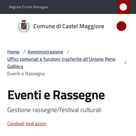
Vai al contenuto
Vai alla navigazione
Vai al footer
Regione Emilia-Romagna
Comune
Comune di Castel Maggiore
di Castel
Maggiore
MEDAGLIA
Home
/
Amministrazione
/
D'ARGENTO
Uffici comunali e funzioni trasferite all'Unione Reno
AL MERITO
/
Galliera
CIVILE
Eventi e Rassegne
Eventi e Rassegne
Salta al contenuto
Amministrazione
Menu selezionato
Gestione rassegne/festival culturali
Novità
Condividi
Vedi azioni
Servizi