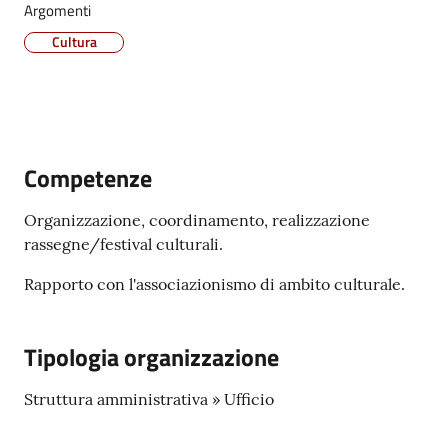
Argomenti
Vivere
Cultura
Castel
Maggiore
Competenze
Amministrazione
Organizzazione, coordinamento, realizzazione
Trasparente
rassegne/festival culturali.
Albo
Rapporto con l'associazionismo di ambito culturale.
pretorio
Tipologia organizzazione
Tutti
gli
Struttura amministrativa » Ufficio
argomenti...