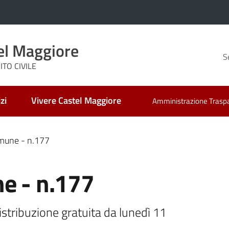
el Maggiore
S
TO CIVILE
zi
Vivere Castel Maggiore
Amministrazione Trasp
omune - n.177
ne - n.177
istribuzione gratuita da lunedì 11 