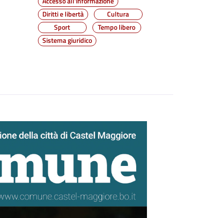
Accesso all'informazione
Diritti e libertà
Cultura
Sport
Tempo libero
Sistema giuridico