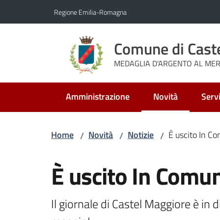
Vai al contenuto
Vai alla navigazione
Vai al footer
Regione Emilia-Romagna
Comune di Cast
MEDAGLIA D'ARGENTO AL MERI
Amministrazione
Novità
Servi
Menu selezionato
Home
Novità
Notizie
È uscito In C
/
/
/
Salta al contenuto
È uscito In Comu
Il giornale di Castel Maggiore è in d