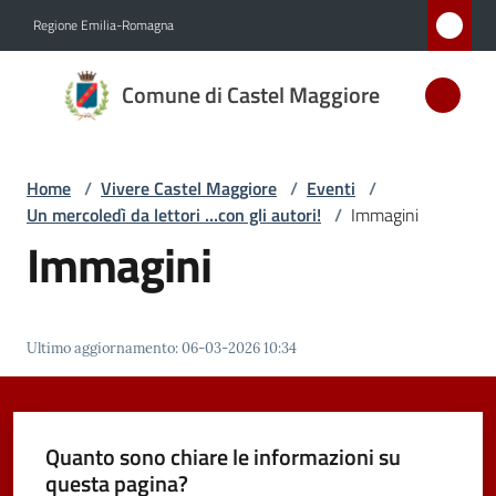
Vai al contenuto
Vai alla navigazione
Vai al footer
Regione Emilia-Romagna
Comune
Comune di Castel Maggiore
di Castel
Maggiore
MEDAGLIA
Home
/
Vivere Castel Maggiore
/
Eventi
/
D'ARGENTO
Un mercoledì da lettori …con gli autori!
/
Immagini
AL MERITO
Immagini
CIVILE
Amministrazione
Ultimo aggiornamento
:
06-03-2026 10:34
Novità
Quanto sono chiare le informazioni su
Servizi
questa pagina?