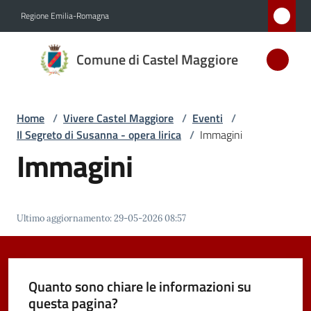
Vai al contenuto
Vai alla navigazione
Vai al footer
Regione Emilia-Romagna
Comune
Comune di Castel Maggiore
di Castel
Maggiore
MEDAGLIA
Home
/
Vivere Castel Maggiore
/
Eventi
/
D'ARGENTO
Il Segreto di Susanna - opera lirica
/
Immagini
AL MERITO
Immagini
CIVILE
Amministrazione
Ultimo aggiornamento
:
29-05-2026 08:57
Novità
Quanto sono chiare le informazioni su
Servizi
questa pagina?