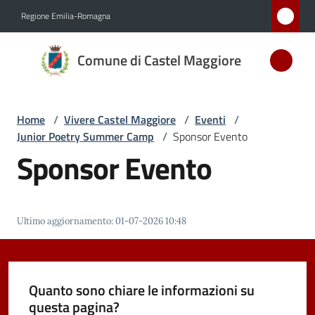
Vai al contenuto
Vai alla navigazione
Vai al footer
Regione Emilia-Romagna
Comune
Comune di Castel Maggiore
di Castel
Maggiore
MEDAGLIA
Home
/
Vivere Castel Maggiore
/
Eventi
/
D'ARGENTO
Junior Poetry Summer Camp
/
Sponsor Evento
AL MERITO
Sponsor Evento
CIVILE
Amministrazione
Ultimo aggiornamento
:
01-07-2026 10:48
Novità
Quanto sono chiare le informazioni su
Servizi
questa pagina?