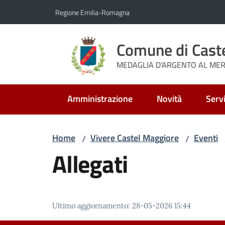
Vai al contenuto
Vai alla navigazione
Vai al footer
Regione Emilia-Romagna
Comune di Cast
MEDAGLIA D'ARGENTO AL MERI
Amministrazione
Novità
Servi
Home
Vivere Castel Maggiore
Eventi
/
/
Allegati
Ultimo aggiornamento
:
28-05-2026 15:44