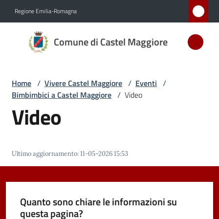
Vai al contenuto
Vai alla navigazione
Vai al footer
Regione Emilia-Romagna
Comune
Comune di Castel Maggiore
di Castel
Maggiore
MEDAGLIA
Home
/
Vivere Castel Maggiore
/
Eventi
/
D'ARGENTO
Bimbimbici a Castel Maggiore
/
Video
AL MERITO
Video
CIVILE
Amministrazione
Ultimo aggiornamento
:
11-05-2026 15:53
Novità
Quanto sono chiare le informazioni su
Servizi
questa pagina?