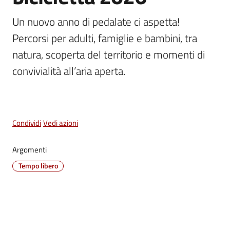
Vivere
Un nuovo anno di pedalate ci aspetta! 
Castel
Percorsi per adulti, famiglie e bambini, tra 
Maggiore
Menu selezionato
natura, scoperta del territorio e momenti di 
convivialità all’aria aperta.
Amministrazione
Trasparente
Condividi
Vedi azioni
Albo
Argomenti
pretorio
Tempo libero
Tutti
gli
argomenti...