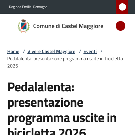
Vai al contenuto
Vai alla navigazione
Vai al footer
Regione Emilia-Romagna
Comune
Comune di Castel Maggiore
di Castel
Maggiore
MEDAGLIA
Home
/
Vivere Castel Maggiore
/
Eventi
/
D'ARGENTO
Pedalalenta: presentazione programma uscite in bicicletta
AL MERITO
2026
CIVILE
Pedalalenta:
Salta al contenuto
Amministrazione
presentazione
Novità
programma uscite in
Servizi
bicicletta 2026